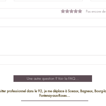
Noté 0 étoile sur 5.
Pas encore de
Comment devenir
Les t
comportementaliste pour chat
comp
?
Une autre question ? Voir la FAQ...
sitter professionnel dans le 92, je me déplace à Sceaux, Bagneux, Bourg-la
Fontenay-aux-Roses…