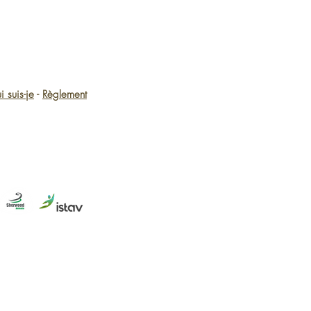
i suis-je
-
Règlement