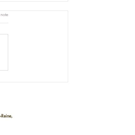
 note
arifs d'un
ortementaliste pour chat
-Reine,