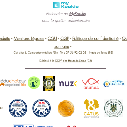
Partenaire de
MyKookie
pour la gestion administrative
nduite
-
Mentions Légales
-
CGU
-
CGP
-
Politique de confidentialité
-
Qu
sanitaire
-
Cat sitter & Comportementaliste félin– Tel :
07 56 92 02 02
– Hauts-de-Seine (92)
Déclaré à la
DDPP des Hauts-de-Seine (92)
e :