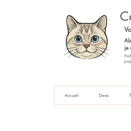
Ca
Vo
Ab
je 
Prof
prop
Pet-sitter 92
Accueil
Devis
T