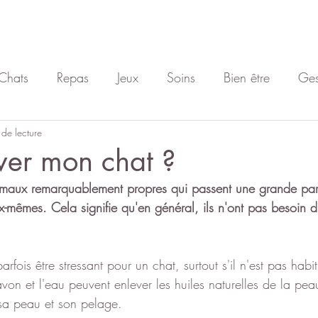
Chats
Repas
Jeux
Soins
Bien être
Ges
 de lecture
Vie de chat
Comportementaliste félin
Divers
aver mon chat ?
imaux remarquablement propres qui passent une grande part
ux-mêmes. Cela signifie qu'en général, ils n'ont pas besoin d
parfois être stressant pour un chat, surtout s'il n'est pas habi
von et l'eau peuvent enlever les huiles naturelles de la pea
sa peau et son pelage.