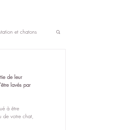
tation et chatons
Enfants
Chat âgé
ie de leur 
'être lavés par 
tué à être 
u de votre chat, 