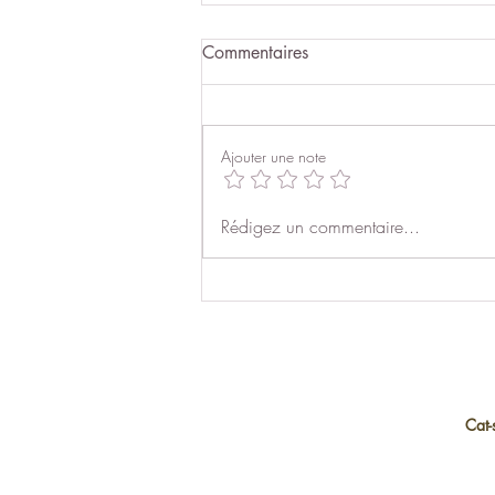
Commentaires
Ajouter une note
Mes produits et articles
Rédigez un commentaire...
chouchous
Cat-