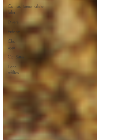
Comportementaliste
félin
Divers
Enfants
Chat
âgé
Cat Sitter
Liens
affiliés