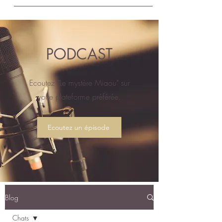
PODCAST
Ecoutez "Le mystère Miaou" sur
votre plateforme préférée.
Ecoutez un épisode
Blog
Chats