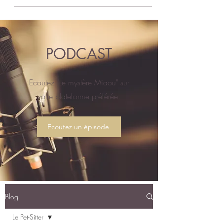
PODCAST
Ecoutez "Le mystère Miaou" sur
votre plateforme préférée.
Ecoutez un épisode
Blog
Le Pet-Sitter