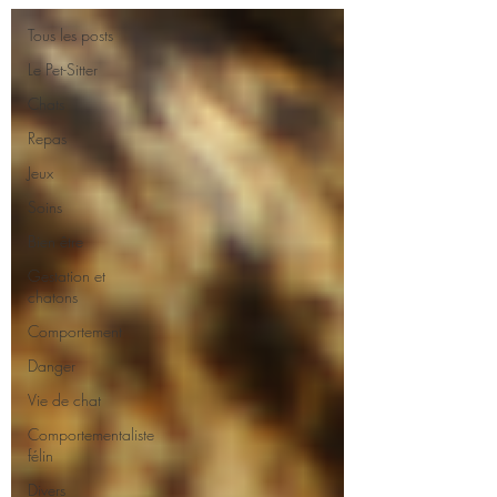
Tous les posts
Le Pet-Sitter
Chats
Repas
Jeux
Soins
Bien être
Gestation et
chatons
Comportement
Danger
Vie de chat
Comportementaliste
félin
Divers