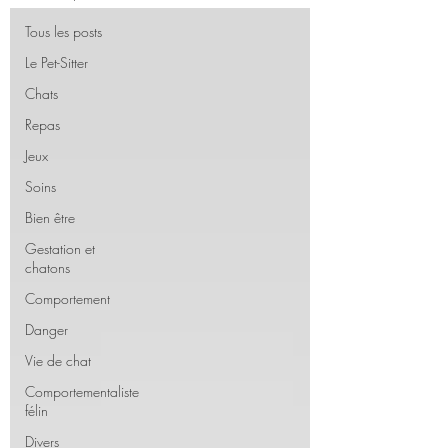
Tous les posts
Le Pet-Sitter
Chats
Repas
Jeux
Soins
Bien être
Gestation et
chatons
Comportement
Danger
Vie de chat
Comportementaliste
félin
Divers