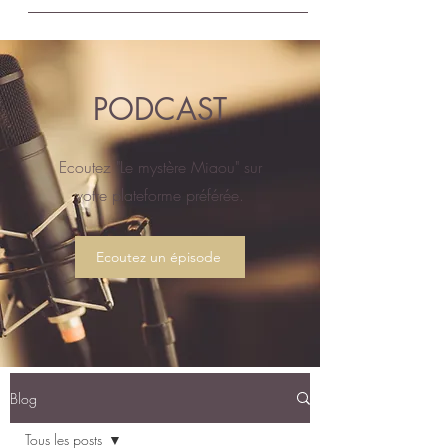
PODCAST
Ecoutez "Le mystère Miaou" sur
votre plateforme préférée.
Ecoutez un épisode
Blog
Tous les posts