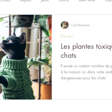
Vie de chat
Comportementaliste félin
Divers
Cyril Bauchais
Bien être
Les plantes toxiq
chats
Il existe un certain nombre de 
à la maison ou dans votre jard
dangereuses pour les chats.