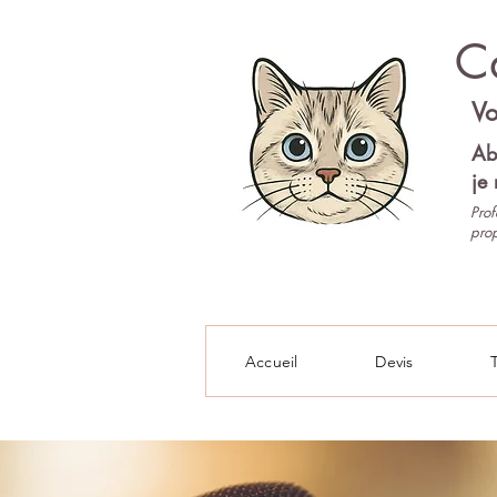
Ca
Vo
Ab
je 
Prof
prop
Pet-sitter 92
Accueil
Devis
T