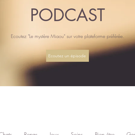
PODCAST
Ecoutez "Le mystère Miaou" sur votre plateforme préférée.
Ecoutez un épisode
Chats
Repas
Jeux
Soins
Bien être
Ges