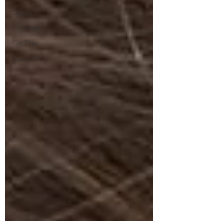
Enfants
Chat âgé
Cat Sitter
Liens affiliés