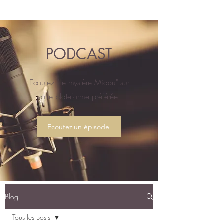
PODCAST
Ecoutez "Le mystère Miaou" sur
votre plateforme préférée.
Ecoutez un épisode
Blog
Tous les posts