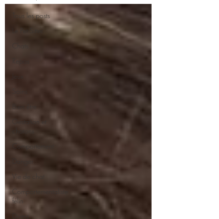
Tous les posts
Le Pet-Sitter
Chats
Repas
Jeux
Soins
Bien être
Gestation et
chatons
Comportement
Danger
Vie de chat
Comportementaliste
félin
Divers