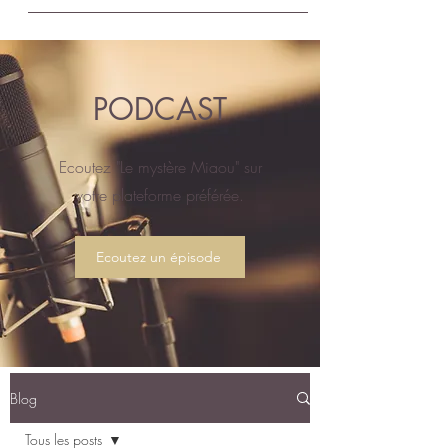
PODCAST
Ecoutez "Le mystère Miaou" sur
votre plateforme préférée.
Ecoutez un épisode
Blog
Tous les posts