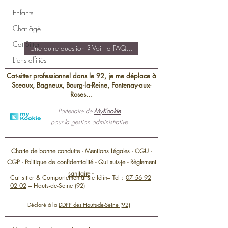
Enfants
Chat âgé
Cat Sitter
Une autre question ? Voir la FAQ...
Liens affiliés
Cat-sitter professionnel dans le 92, je me déplace à
Sceaux, Bagneux, Bourg-la-Reine, Fontenay-aux-
Roses…
Partenaire de
MyKookie
pour la gestion administrative
Charte de bonne conduite
-
Mentions Légales
-
CGU
-
CGP
-
Politique de confidentialité
-
Qui suis-je
-
Règlement
sanitaire
-
Cat sitter & Comportementaliste félin– Tel :
07 56 92
02 02
– Hauts-de-Seine (92)
Déclaré à la
DDPP des Hauts-de-Seine (92)