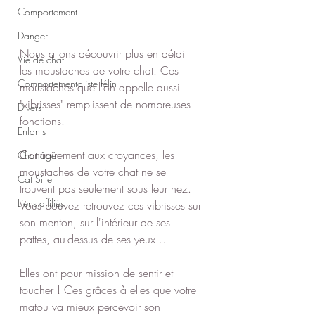
Comportement
Danger
Nous allons découvrir plus en détail 
Vie de chat
les moustaches de votre chat. Ces 
Comportementaliste félin
moustaches que l'on appelle aussi 
"vibrisses" remplissent de nombreuses 
Divers
fonctions.
Enfants
Contrairement aux croyances, les 
Chat âgé
moustaches de votre chat ne se 
Cat Sitter
trouvent pas seulement sous leur nez. 
Liens affiliés
Vous pouvez retrouvez ces vibrisses sur 
son menton, sur l'intérieur de ses 
pattes, au-dessus de ses yeux...
Elles ont pour mission de sentir et 
toucher ! Ces grâces à elles que votre 
matou va mieux percevoir son 