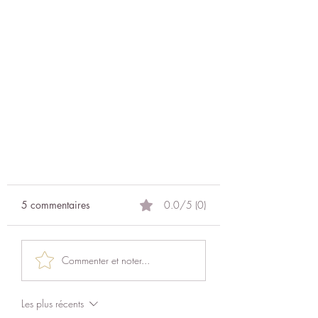
5 commentaires
0.0/5 (0)
Commenter et noter...
Les plus récents
Comprendre les moments de