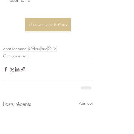
reconnaître.
Réservez votre PetSitter
chat
Reconnait
Odeur
Vue
Ouïe
Comportement
Posts récents
Voir tout