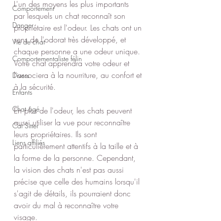
L'un des moyens les plus importants 
Comportement
par lesquels un chat reconnaît son 
Danger
propriétaire est l'odeur. Les chats ont un 
sens de l'odorat très développé, et 
Vie de chat
chaque personne a une odeur unique. 
Comportementaliste félin
Votre chat apprendra votre odeur et 
l'associera à la nourriture, au confort et 
Divers
à la sécurité.
Enfants
Chat âgé
En plus de l'odeur, les chats peuvent 
aussi utiliser la vue pour reconnaître 
Cat Sitter
leurs propriétaires. Ils sont 
Liens affiliés
particulièrement attentifs à la taille et à 
la forme de la personne. Cependant, 
la vision des chats n'est pas aussi 
précise que celle des humains lorsqu'il 
s'agit de détails, ils pourraient donc 
avoir du mal à reconnaître votre 
visage.