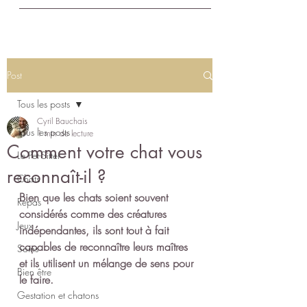
Post
Tous les posts
Cyril Bauchais
Tous les posts
1 min de lecture
Comment votre chat vous
Le Pet-Sitter
reconnaît-il ?
Chats
Bien que les chats soient souvent 
Repas
considérés comme des créatures 
Jeux
indépendantes, ils sont tout à fait 
capables de reconnaître leurs maîtres 
Soins
et ils utilisent un mélange de sens pour 
Bien être
le faire.
Gestation et chatons