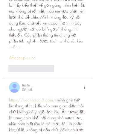
là thấy kiểu thiết kế gọn gàng, nhìn hiện đại 
mà không bị rối mắt, màu mè vừa phải nên 
lướt khá dễ chịu. Mình không đọc kỹ nội 
dung đâu, chủ yếu xem cách họ trình bày 
cho người mới có bị “ngợp” không, thì 
thấy ổn. Các phần thông tin chung với 
phần trải nghiệm được tách ra khá rõ, kéo 
xuống…
Afficher plus
J'aime
Répondre
Invité
06 juil.
https://keonhacai5.com/
 mình ghé thử 
lúc đang rảnh, kiểu vào xem giao diện thôi 
chứ không có ý ngồi đọc lâu. Ấn tượng đầu 
là trang chia khối nội dung khá mạch lạc, 
nhìn phát biết đâu là bài mới, đâu là phần 
kèo/tỉ lệ, không bị dồn chữ. Mình có lướt 