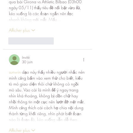
qua bài Girona vs Athletic Bilbao (03h00 
ngày 05/11) thấy tiêu đề nổi bật vừa đủ, 
kéo xuống là các đoạn ngắn nên đọc 
nhanh không mỏi mắt. Mấy…
Afficher plus
J'aime
Répondre
Invité
30 juin
sunwin
 dạo này thấy nhiều người nhắc nên 
mình cũng bấm vào xem thử cho biết, kiểu 
tò mò giao diện thôi chứ không có ngồi 
mò sâu. Vào cái là mình để ý ngay trang 
nhìn khá thoáng, không bị dồn chữ hay 
nhồi thông tin một cục nên lướt đỡ mệt mắt. 
Mình cũng thích cái cách họ chia nội dung 
thành từng khối riêng, nhìn phát biết đoạn 
nào là đoạn đó, kéo xuống vẫn dễ theo…
Afficher plus